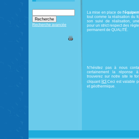
La mise en place de
l'équipem
tout comme la réalisation du fo
son suivi de réalisation, une
Recherche avancée
pour un strict respect des règle
permanent de QUALITÉ.
N’hésitez pas à nous cont
certainement la réponse à
trouverez sur notre site le f
ici
cliquant
.Ceci est valable p
et géothermique.